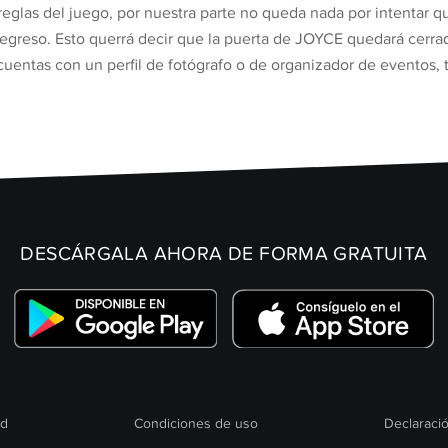
 reglas del juego, por nuestra parte no queda nada por intentar q
regreso. Esto querrá decir que la puerta de JOYCE quedará cerra
cuentas con un perfil de fotógrafo o de organizador de eventos, 
DESCÁRGALA AHORA DE FORMA GRATUITA
ad
Condiciones de uso
Declaració