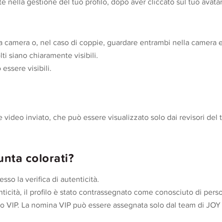
nte nella gestione del tuo profilo, dopo aver cliccato sul tuo avat
 la camera o, nel caso di coppie, guardare entrambi nella camera e 
lti siano chiaramente visibili.
essere visibili.
ale video inviato, che può essere visualizzato solo dai revisori 
unta colorati?
sso la verifica di autenticità.
enticità, il profilo è stato contrassegnato come conosciuto di pers
VIP. La nomina VIP può essere assegnata solo dal team di JOY p