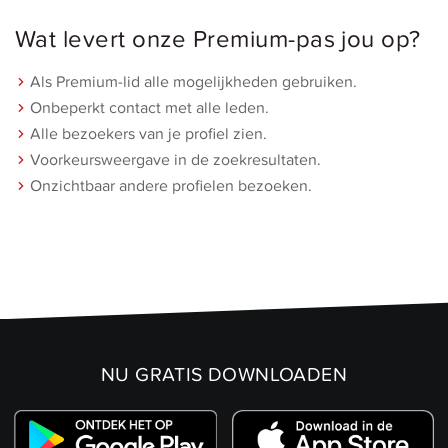
Wat
levert
onze
Premium-pas
jou
op?
Als
Premium-lid
alle
mogelijkheden
gebruiken.
Onbeperkt
contact
met
alle
leden.
Alle
bezoekers
van
je
profiel
zien.
Voorkeursweergave
in
de
zoekresultaten.
Onzichtbaar
andere
profielen
bezoeken.
NU GRATIS DOWNLOADEN