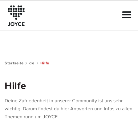
Startseite
de
Hilfe
Das kann JOYCE
Hilfe
Der Club
Deine Zufriedenheit in unserer Community ist uns sehr
Community Guide
wichtig. Darum findest du hier Antworten und Infos zu allen
Themen rund um JOYCE.
Mitgliedschaft
Hilfe